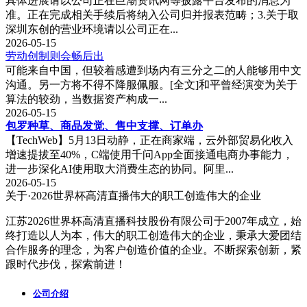
具体进展请以公司正在巨潮资讯网等披露平台发布的消息为
准。正在完成相关手续后将纳入公司归并报表范畴；3.关于取
深圳东创的营业环境请以公司正在...
2026-05-15
劳动创制则会畅后出
可能来自中国，但较着感遭到场内有三分之二的人能够用中文
沟通。另一方将不得不降服佩服。[全文]和平曾经演变为关于
算法的较劲，当数据资产构成一...
2026-05-15
包罗种草、商品发觉、售中支撑、订单办
【TechWeb】5月13日动静，正在商家端，云外部贸易化收入
增速提拔至40%，C端使用千问App全面接通电商办事能力，
进一步深化AI使用取大消费生态的协同。阿里...
2026-05-15
关于·2026世界杯高清直播
伟大的职工创造伟大的企业
江苏2026世界杯高清直播科技股份有限公司于2007年成立，始
终打造以人为本，伟大的职工创造伟大的企业，秉承大爱团结
合作服务的理念，为客户创造价值的企业。不断探索创新，紧
跟时代步伐，探索前进！
公司介绍